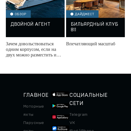
ОБЗОР
ДАЙДЖЕСТ
ДВОЙНОЙ АГЕНТ
БИЛЬЯРДНЫЙ КЛУБ
811
Зачем довольствоваться
Впечатляющий масштаб
одним корпусом, если на
двух можно разместить и
террасу для медитаций, и
бар, в котором коктейли не
знают, что такое...
ГЛАВНОЕ
СОЦИАЛЬНЫЕ
СЕТИ
Моторные
яхты
Telegram
Парусные
VK