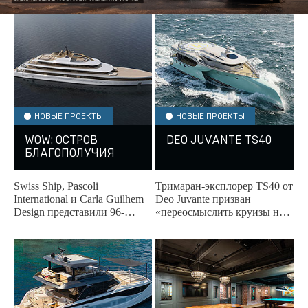
НОВЫЕ ПРОЕКТЫ
НОВЫЕ ПРОЕКТЫ
WOW: ОСТРОВ
DEO JUVANTE TS40
БЛАГОПОЛУЧИЯ
Swiss Ship, Pascoli
Тримаран-эксплорер TS40 от
International и Carla Guilhem
Deo Juvante призван
Design представили 96-
«переосмыслить круизы на
метровую яхту,
дальние расстояния».
переосмысляющую велнес
на воде.