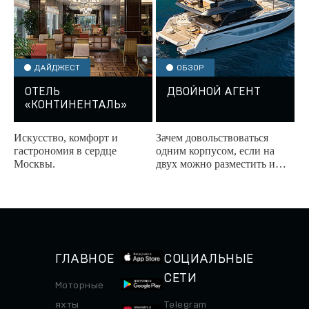
ДАЙДЖЕСТ
ОБЗОР
ОТЕЛЬ
ДВОЙНОЙ АГЕНТ
«КОНТИНЕНТАЛЬ»
Искусство, комфорт и
Зачем довольствоваться
гастрономия в сердце
одним корпусом, если на
Москвы.
двух можно разместить и
террасу для медитаций, и
бар, в котором коктейли не
знают, что такое...
ГЛАВНОЕ
СОЦИАЛЬНЫЕ
СЕТИ
Моторные
яхты
Telegram