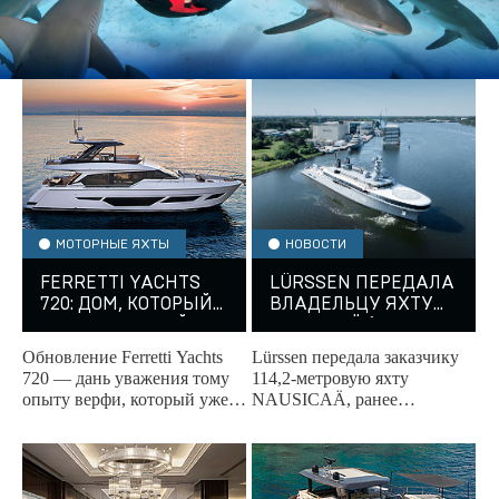
МОТОРНЫЕ ЯХТЫ
НОВОСТИ
FERRETTI YACHTS
LÜRSSEN ПЕРЕДАЛА
720: ДОМ, КОТОРЫЙ
ВЛАДЕЛЬЦУ ЯХТУ
ВСЕГДА С ТОБОЙ
NAUSICAÄ (EX-
PROJECT COSMOS)
Обновление Ferretti Yachts
Lürssen передала заказчику
720 — дань уважения тому
114,2-метровую яхту
опыту верфи, который уже
NAUSICAÄ, ранее
успел заслужить признание
известную под проектным
яхтенного сообщества.
названием COSMOS.
Автором её дизайна стал
знаменитый...