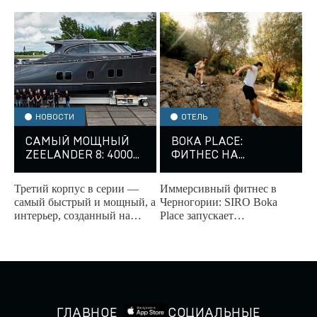
изысканный ночной клуб на
воде.
НОВОСТИ
ОТЕЛЬ
САМЫЙ МОЩНЫЙ
BOKA PLACE:
ZEELANDER 8: 4000
ФИТНЕС НА
Л.С. И 40 УЗЛОВ
ПРИРОДЕ
Третий корпус в серии —
Иммерсивный фитнес в
самый быстрый и мощный, а
Черногории: SIRO Boka
интерьер, созданный на
Place запускает
основе личного опыта
тренировочные программы
владельца, превращает яхту
на природе.
в идеальное...
ГЛАВНОЕ
СОЦИАЛЬНЫЕ