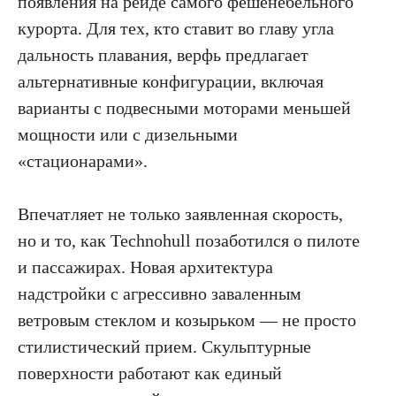
появления на рейде самого фешенебельного
курорта. Для тех, кто ставит во главу угла
дальность плавания, верфь предлагает
альтернативные конфигурации, включая
варианты с подвесными моторами меньшей
мощности или с дизельными
«стационарами».
Впечатляет не только заявленная скорость,
но и то, как Technohull позаботился о пилоте
и пассажирах. Новая архитектура
ПОДПИСКА НА НОВОСТИ О ЯХТАХ, КАТЕРАХ,
надстройки с агрессивно заваленным
ПУТЕШЕСТВИЯХ
ветровым стеклом и козырьком — не просто
стилистический прием. Скульптурные
поверхности работают как единый
Я подтверждаю свое согласие с политикой
конфиденциальности, политикой обработки