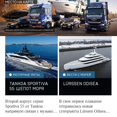
МОТОРНЫЕ ЯХТЫ
ВЕСТИ С МОРЕЙ
TANKOA SPORTIVA
LÜRSSEN ODISEA
55: ШЕПОТ МОРЯ
Второй корпус серии
В свое первое плавание
Sportiva 55 от Tankoa
отправилась новая
напрямую связан с музыкой.
суперъяхта Lürssen Odisea
Это не просто яхта — это
длиной 78,2 м.