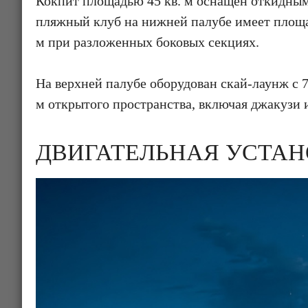
Кокпит площадью 45 кв. м оснащён откидны
пляжный клуб на нижней палубе имеет площад
м при разложенных боковых секциях.
На верхней палубе оборудован скай-лаунж с 
м открытого пространства, включая джакузи 
ДВИГАТЕЛЬНАЯ УСТАН