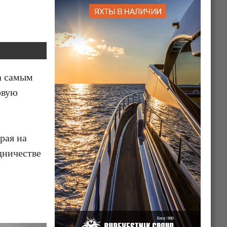
а самым
овую
рая на
дничестве