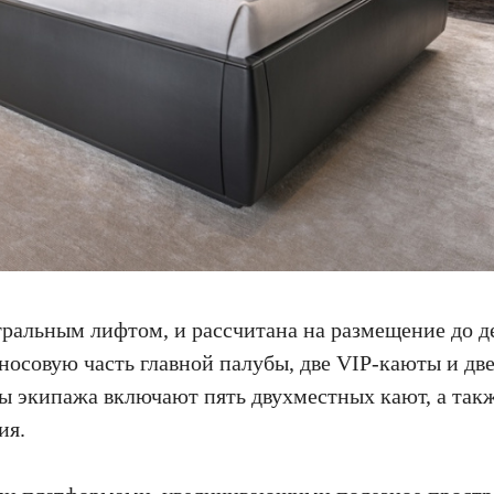
тральным лифтом, и рассчитана на размещение до д
носовую часть главной палубы, две VIP-каюты и две
 экипажа включают пять двухместных кают, а так
ия.