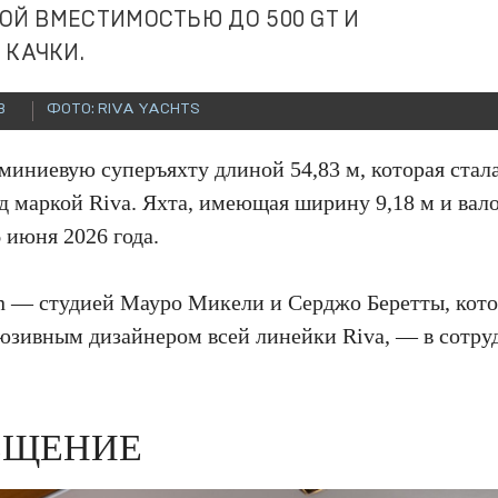
ОЙ ВМЕСТИМОСТЬЮ ДО 500 GT И
КАЧКИ.
В
ФОТО: RIVA YACHTS
миниевую суперъяхту длиной 54,83 м, которая стал
д маркой Riva. Яхта, имеющая ширину 9,18 м и вал
 июня 2026 года.
ign — студией Мауро Микели и Серджо Беретты, кото
люзивным дизайнером всей линейки Riva, — в сотру
ЕЩЕНИЕ