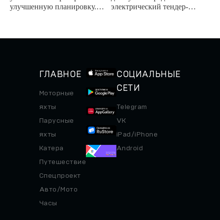
улучшенную планировку.
электрический тендер-
Мировая премьера новинки
трансформер с двумя
пройдет на яхтенном
водометами.
фестивале в Каннах в...
ГЛАВНОЕ
СОЦИАЛЬНЫЕ
СЕТИ
Моторные
яхты
Telegram
Парусные
VK
яхты
iPad/iPhone
Катера
Android
Путешествие
Спецпроект
Авто/Мото
Часы