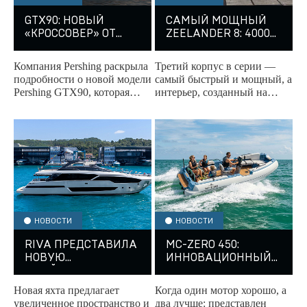
GTX90: НОВЫЙ
САМЫЙ МОЩНЫЙ
«КРОССОВЕР» ОТ
ZEELANDER 8: 4000
PERSHING
Л.С. И 40 УЗЛОВ
Компания Pershing раскрыла
Третий корпус в серии —
подробности о новой модели
самый быстрый и мощный, а
Pershing GTX90, которая
интерьер, созданный на
пополнила линейку Sport
основе личного опыта
Utility Yachts.
владельца, превращает яхту
в идеальное...
НОВОСТИ
НОВОСТИ
RIVA ПРЕДСТАВИЛА
MC-ZERO 450:
НОВУЮ
ИННОВАЦИОННЫЙ
ФЛАЙБРИДЖНУЮ
ЭЛЕКТРОТЕНДЕР ОТ
ЯХТУ 96’ ARGO
MCCONAGHY AND
Новая яхта предлагает
Когда один мотор хорошо, а
SUPER
ZERO JET
увеличенное пространство и
два лучше: представлен