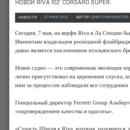
НОВОЙ RIVA 102' CORSARO SUPER.
07 МАЯ 2026
АВТОР:
ДМИТРИЙ КИСЕЛЕВ
НОВОСТИ
Сегодня, 7 мая, на верфи Riva в Ла Специи б
Именитым владельцем роскошной флайбриджн
давно является поклонником итальянского бр
Новое судно — это современная эволюция хо
лично присутствовал на церемонии спуска, к
ним за процессом наблюдали все сотрудники 
Генеральный директор Ferretti Group Альберт
«подтверждением качества и красоты».
«Страсть Шарля к Riva, которая, разумеется,