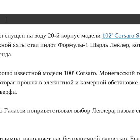
ыл спущен на воду 20-й корпус модели
102' Corsaro S
ой яхты стал пилот Формулы-1 Шарль Леклер, ко
енда.
рошо известной модели 100' Corsaro. Монегасский 
оторая прошла в элегантной и камерной обстановке.
верфи.
о Галасси поприветствовал выбор Леклера, назвав е
 взаимна, наполняет нас безграничной радостью. Есл