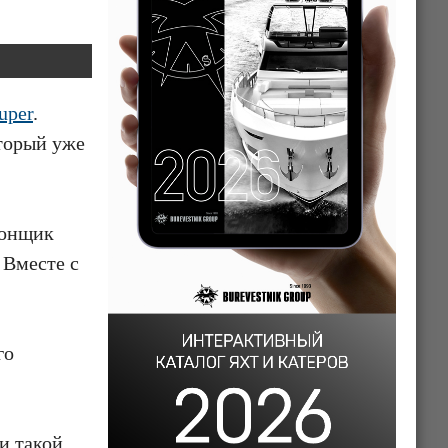
uper
.
торый уже
гонщик
 Вместе с
го
и такой