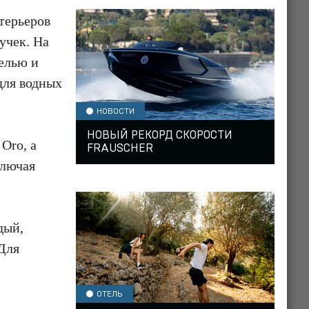
терьеров
учек. На
елью и
для водных
НОВОСТИ
НОВЫЙ РЕКОРД СКОРОСТИ
Oro, а
FRAUSCHER
ключая
дый,
 Для
ОТЕЛЬ