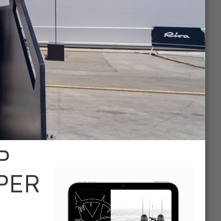
Р
PER