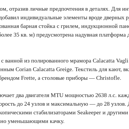
ом, отразив личные предпочтения в деталях. Для ин
е добавил индивидуальные элементы вроде дверных р
ванная барная стойка с грилем, индукционной пан
более 35 кв. м) предусмотрена надувная платформа 
 ванной из полированного мрамора Calacatta Vagli 
ным Corian Calacatta Greige. Текстиль для кают, в
рендом Frette, а столовые приборы — Christofle.
лючает два двигателя MTU мощностью 2638 л.с. каж
орость до 24 узлов и максимальную — до 28 узлов.
копическими стабилизаторами Seakeeper и другими
льно уменьшающими качку.