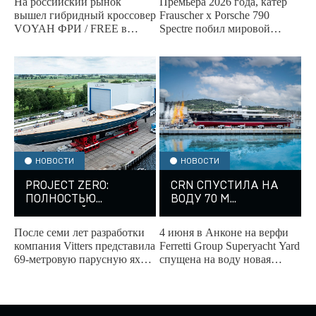
На российский рынок
Премьера 2026 года, катер
ПРЕМИАЛЬНЫХ
вышел гибридный кроссовер
Frauscher x Porsche 790
ГИБРИДОВ В
VOYAH ФРИ / FREE в
Spectre побил мировой
РОССИИ
версии Спорт+.
рекорд скорости на Monaco
Energy Boat Challenge 2026,
став самой быстрой...
НОВОСТИ
НОВОСТИ
PROJECT ZERO:
CRN СПУСТИЛА НА
ПОЛНОСТЬЮ
ВОДУ 70 М
«ЗЕЛЕНЫЙ»
КАСТОМНУЮ ЯХТУ
ПАРУСНИК ОТ
PROJECT
После семи лет разработки
4 июня в Анконе на верфи
VITTERS ВЫШЕЛ В
THUNDERBALL
компания Vitters представила
Ferretti Group Superyacht Yard
СВЕТ
69-метровую парусную яхту
спущена на воду новая
с передовыми технологиями.
кастомная 70-метровая
суперъяхта CRN.