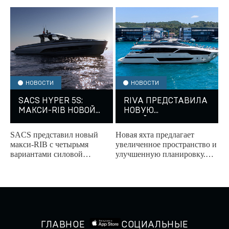
корпуса моторной яхты Itama
состоится на Каннском
70.
яхтенном фестивале...
НОВОСТИ
НОВОСТИ
SACS HYPER 5S:
RIVA ПРЕДСТАВИЛА
МАКСИ-RIB НОВОЙ
НОВУЮ
ЭРЫ
ФЛАЙБРИДЖНУЮ
ЯХТУ 96’ ARGO
SACS представил новый
Новая яхта предлагает
SUPER
макси-RIB с четырьмя
увеличенное пространство и
вариантами силовой
улучшенную планировку.
установки.
Мировая премьера новинки
пройдет на яхтенном
фестивале в Каннах в...
ГЛАВНОЕ
СОЦИАЛЬНЫЕ