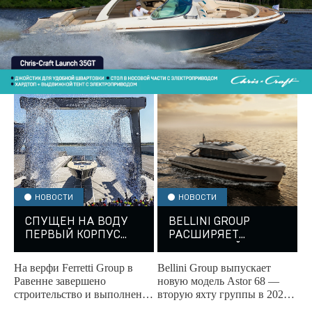
НОВОСТИ
НОВОСТИ
СПУЩЕН НА ВОДУ
BELLINI GROUP
ПЕРВЫЙ КОРПУС
РАСШИРЯЕТ
ITAMA 70
МОДЕЛЬНЫЙ РЯД
ЯХТОЙ ASTOR 68
На верфи Ferretti Group в
Bellini Group выпускает
Равенне завершено
новую модель Astor 68 —
строительство и выполнен
вторую яхту группы в 2026
спуск на воду первого
году. Мировая премьера