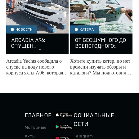
НОВОСТИ
КАТЕРА
ARCADIA A96:
ОТ БЕСШУМНОГО ДО
СПУЩЕН
ВСЕПОГОДНОГО:
ЧЕТВЕРТЫЙ КОРПУС
ТОП-5 КАТЕРОВ К
НОВОМУ СЕЗОНУ
Arcadia Yachts сообщила о
Хотите купить катер, но нет
спуске на воду нового
времени изучать обзоры и
корпуса яхты A96, которая
каталоги? Мы подготовили
демонстрирует впечатляюще
подборку разных по
высокий уровень
характеру и стилю катеров,
персонализации и
которые точно не...
показывает...
ГЛАВНОЕ
СОЦИАЛЬНЫЕ
СЕТИ
Моторные
яхты
Telegram