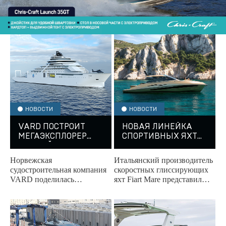
НОВОСТИ
НОВОСТИ
VARD ПОСТРОИТ
НОВАЯ ЛИНЕЙКА
МЕГАЭКСПЛОРЕР
СПОРТИВНЫХ ЯХТ
ДЛЯ ГЕЙБА
SX ОТ FIART MARE
НЬЮЭЛЛА
Норвежская
Итальянский производитель
судостроительная компания
скоростных глиссирующих
VARD поделилась
яхт Fiart Mare представил
информацией об
линейку под названием SX,
исследовательском судне,
где заявлены пока две
которое строится для Inkfish
модели...
— частной...