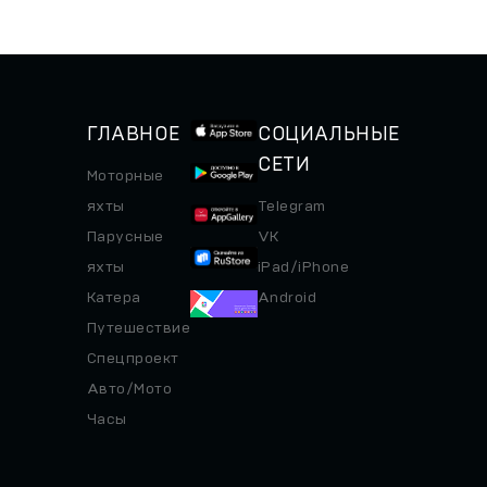
линейку под названием SX,
дооборудования под судно
где заявлены пока две
для научных исследований
модели...
готов к постройке —
осталось найти...
ГЛАВНОЕ
СОЦИАЛЬНЫЕ
СЕТИ
Моторные
яхты
Telegram
Парусные
VK
яхты
iPad/iPhone
Катера
Android
Путешествие
Спецпроект
Авто/Мото
Часы