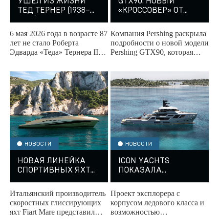
УШЕЛ ИЗ ЖИЗНИ
GTX90: НОВЫЙ
ТЕД ТЕРНЕР (1938–
«КРОССОВЕР» ОТ
2026)
PERSHING
6 мая 2026 года в возрасте 87
Компания Pershing раскрыла
лет не стало Роберта
подробности о новой модели
Эдварда «Теда» Тернера III
Pershing GTX90, которая
— легендарного основателя
пополнила линейку Sport
CNN. Для мира он останется
Utility Yachts.
не только...
НОВОСТИ
НОВОСТИ
НОВАЯ ЛИНЕЙКА
ICON YACHTS
СПОРТИВНЫХ ЯХТ
ПОКАЗАЛА
SX ОТ FIART MARE
ИНТЕРЬЕР
ЭКСПЛОРЕРА
Итальянский производитель
Проект эксплорера с
MISSION M
скоростных глиссирующих
корпусом ледового класса и
яхт Fiart Mare представил
возможностью