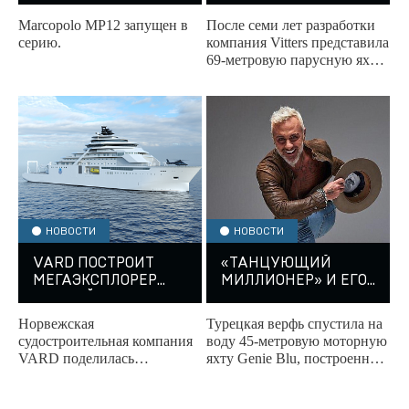
ПАРУСНИК ОТ
Marcopolo МР12 запущен в
После семи лет разработки
VITTERS ВЫШЕЛ В
серию.
компания Vitters представила
СВЕТ
69-метровую парусную яхту
с передовыми технологиями.
НОВОСТИ
НОВОСТИ
VARD ПОСТРОИТ
«ТАНЦУЮЩИЙ
МЕГАЭКСПЛОРЕР
МИЛЛИОНЕР» И ЕГО
ДЛЯ ГЕЙБА
ЯХТА
НЬЮЭЛЛА
Норвежская
Турецкая верфь спустила на
судостроительная компания
воду 45-метровую моторную
VARD поделилась
яхту Genie Blu, построенную
информацией об
по заказу итальянского
исследовательском судне,
предпринимателя и звезды