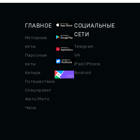
которое строится для Inkfish
соцсетей...
— частной...
ГЛАВНОЕ
СОЦИАЛЬНЫЕ
СЕТИ
Моторные
яхты
Telegram
Парусные
VK
яхты
iPad/iPhone
Катера
Android
Путешествие
Спецпроект
Авто/Мото
Часы