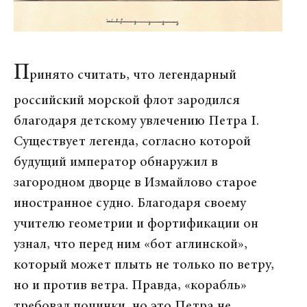
П
ринято считать, что легендарный
российский морской флот зародился
благодаря детскому увлечению Пет­ра I.
Существует легенда, согласно которой
будущий император обнаружил в
загородном дворце в Измайлово старое
иностранное судно. Благодаря своему
учителю гео­метрии и фортификации он
узнал, что перед ним «бот аглинской»,
который может плыть не только по ветру,
но и против ветра. Правда, «корабль»
требовал починки, но это Петра не