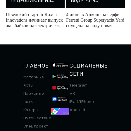
ГИДРОЦИКЛЫ ИЗ
ВОДУ 70 М
ШВЕЦИИ
КАСТОМНУЮ ЯХТУ
PROJECT
Шведский стартап Roxen
4 июня в Анконе на верфи
THUNDERBALL
Innovations начинает выпуск
Ferretti Group Superyacht Yard
аквабайков на электрической
спущена на воду новая
тяге.
кастомная 70-метровая
суперъяхта CRN.
ГЛАВНОЕ
СОЦИАЛЬНЫЕ
СЕТИ
Моторные
яхты
Telegram
Парусные
VK
яхты
iPad/iPhone
Катера
Android
Путешествие
Спецпроект