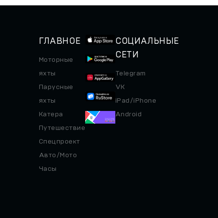
по итогам сегодняшнего
Giorgio Armani Superyacht...
совета...
ГЛАВНОЕ
СОЦИАЛЬНЫЕ
СЕТИ
Моторные
яхты
Telegram
Парусные
VK
яхты
iPad/iPhone
Катера
Android
Путешествие
Спецпроект
Авто/Мото
Часы