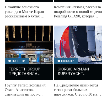
ВЛЮБЛЕНЫ АЛОНСО,
PERSHING
ЛЕКЛЕР,
Накануне гоночного
Компания Pershing раскрыла
ФЕРСТАППЕН И
уикенда в Монте-Карло
подробности о новой модели
ДРУГИЕ ГОНЩИКИ
рассказываем о яхтах,
Pershing GTX90, которая
которыми владеют гонщики
пополнила линейку Sport
и известные персоны
Utility Yachts.
Формулы-1.
НОВОСТИ
НОВОСТИ
FERRETTI GROUP
GIORGIO ARMANI
ПРЕДСТАВИЛА
SUPERYACHT
НОВОГО CEO
REGATTA
ОТКРЫВАЕТ СЕЗОН
Группу Ferretti возглавил
На Средиземке начинается
НА СРЕДИЗЕМКЕ
Стаси Анастасов,
сезон регат больших
сменивший на посту
парусников. С 26 по 30 мая
гендиректора Альберто
2026 года у берегов
Галасси. Об этом объявлено
Сардинии вновь пройдет