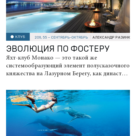
КЛУБ
2011, 55 – СЕНТЯБРЬ-ОКТЯБРЬ
АЛЕКСАНДР РАЗИНКОВ
ЭВОЛЮЦИЯ ПО ФОСТЕРУ
Яхт-клуб Монако — это такой же
системообразующий элемент полусказочного
княжества на Лазурном Берегу, как династия
Гримальди, Гран-при «Формулы-1» или
казино Монте-Карло. Совсем недавно
казалось, что передислокация этого объекта
совершенно невозможна, но...