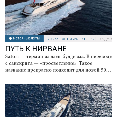
МОТОРНЫЕ ЯХТЫ
2011, 55 – СЕНТЯБРЬ-ОКТЯБРЬ
НИК ДЖЕФФ
ПУТЬ К НИРВАНЕ
Satori ­— термин из дзен-буддизма. В переводе
с санскрита — «просветление». Такое
название прекрасно подходит для новой 50-
метровой яхты, спущенной на воду
голландской верфью Heesen и всем своим
естеством настраивающей на позитивный
лад