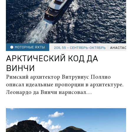
МОТОРНЫЕ ЯХТЫ
2011, 55 – СЕНТЯБРЬ-ОКТЯБРЬ
АНАСТАСИЯ
АРКТИЧЕСКИЙ КОД ДА
ВИНЧИ
Римский архитектор Витрувиус Поллио
описал идеальные пропорции в архитектуре.
Леонардо да Винчи нарисовал
«Витрувианского человека». Дизайнер
Филипп Бриан и Picchiotti попытались
создать новые пропорции идеальной
суперъяхты. В результате на свет родилась...