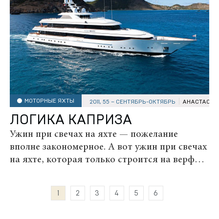
МОТОРНЫЕ ЯХТЫ
2011, 55 – СЕНТЯБРЬ-ОКТЯБРЬ
АНАСТАСИЯ
ЛОГИКА КАПРИЗА
Ужин при свечах на яхте — пожелание
вполне закономерное. А вот ужин при свечах
на яхте, которая только строится на верфи,
— из ряда вон выходящее. С просьбой
помочь организовать такой необычный
1
2
3
4
5
6
ужин однажды обратился к Хенку де Врису
владелец будущей...