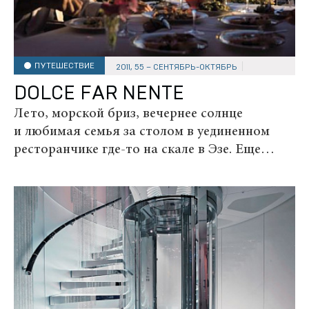
ПУТЕШЕСТВИЕ
2011, 55 – СЕНТЯБРЬ-ОКТЯБРЬ
DOLCE FAR NENTE
Лето, морской бриз, вечернее солнце
и любимая семья за столом в уединенном
ресторанчике где-то на скале в Эзе. Еще
целых два часа до отъезда в аэропорт, но так
ПОДПИСКА НА НОВОСТИ О ЯХТАХ, КАТЕРАХ,
ПУТЕШЕСТВИЯХ
не хочется прощаться с любимыми!
Заскочил к ним на пару дней во...
Я подтверждаю свое согласие с политикой
конфиденциальности, политикой обработки
персональных данных и получением рекламы
ПОДПИСАТЬСЯ