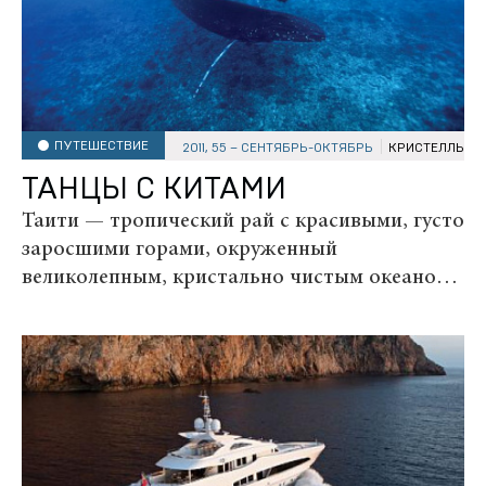
ПУТЕШЕСТВИЕ
2011, 55 – СЕНТЯБРЬ-ОКТЯБРЬ
КРИСТЕЛЛЬ Х
ТАНЦЫ С КИТАМИ
Таити — тропический рай с красивыми, густо
заросшими горами, окруженный
великолепным, кристально чистым океаном.
Я всегда представляла себе этот остров
именно таким. Когда я переехала сюда, в
южную часть Тихого океана из Франции, где
родилась, то поняла, что...