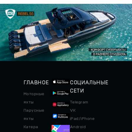
ГЛАВНОЕ
СОЦИАЛЬНЫЕ
СЕТИ
Моторные
яхты
Telegram
Парусные
VK
яхты
iPad/iPhone
Катера
Android