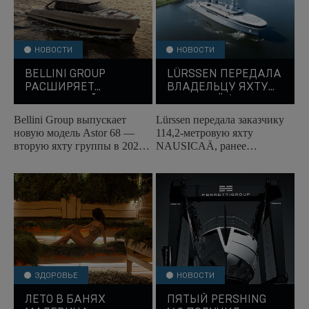
НОВОСТИ
НОВОСТИ
BELLINI GROUP
LÜRSSEN ПЕРЕДАЛА
РАСШИРЯЕТ
ВЛАДЕЛЬЦУ ЯХТУ
МОДЕЛЬНЫЙ РЯД
NAUSICAÄ (EX-
ЯХТОЙ ASTOR 68
PROJECT COSMOS)
Bellini Group выпускает
Lürssen передала заказчику
новую модель Astor 68 —
114,2-метровую яхту
вторую яхту группы в 2026
NAUSICAÄ, ранее
году. Мировая премьера
известную под проектным
состоится на Каннском
названием COSMOS.
яхтенном фестивале...
Автором её дизайна стал
знаменитый...
ЗДОРОВЬЕ
НОВОСТИ
ЛЕТО В БАНЯХ
ПЯТЫЙ PERSHING