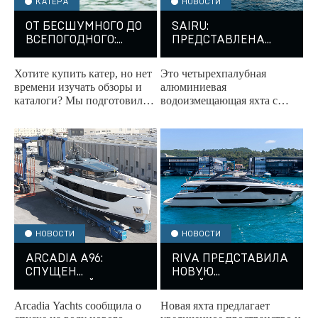
КАТЕРА
НОВОСТИ
ОТ БЕСШУМНОГО ДО
SAIRU:
ВСЕПОГОДНОГО:
ПРЕДСТАВЛЕНА
ТОП-5 КАТЕРОВ К
ПЕРВАЯ RIVA 54
НОВОМУ СЕЗОНУ
METRI
Хотите купить катер, но нет
Это четырехпалубная
времени изучать обзоры и
алюминиевая
каталоги? Мы подготовили
водоизмещающая яхта с
подборку разных по
пятью каютами для десяти
характеру и стилю катеров,
гостей, валовой
которые точно не...
вместимостью до 500 GT и
электрическими...
НОВОСТИ
НОВОСТИ
ARCADIA A96:
RIVA ПРЕДСТАВИЛА
СПУЩЕН
НОВУЮ
ЧЕТВЕРТЫЙ КОРПУС
ФЛАЙБРИДЖНУЮ
ЯХТУ 96’ ARGO
Arcadia Yachts сообщила о
Новая яхта предлагает
SUPER