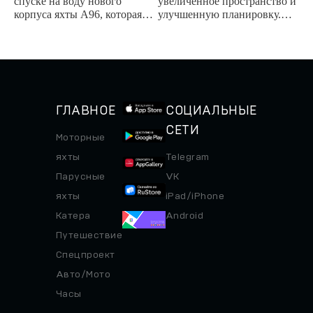
спуске на воду нового
увеличенное пространство и
корпуса яхты A96, которая
улучшенную планировку.
демонстрирует впечатляюще
Мировая премьера новинки
высокий уровень
пройдет на яхтенном
персонализации и
фестивале в Каннах в...
показывает...
ГЛАВНОЕ
СОЦИАЛЬНЫЕ
СЕТИ
Моторные
яхты
Telegram
Парусные
VK
яхты
iPad/iPhone
Катера
Android
Путешествие
Спецпроект
Авто/Мото
Часы