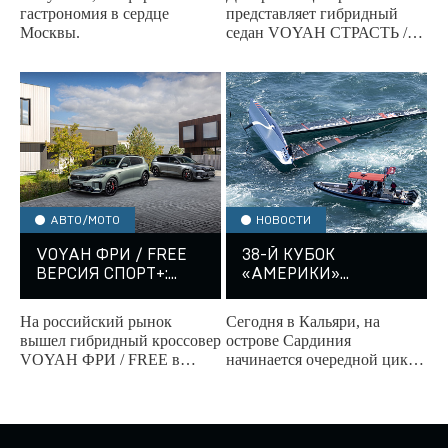
АБСОЛЮТОМ
гастрономия в сердце
представляет гибридный
Москвы.
седан VOYAH СТРАСТЬ /
PASSION — не просто
автомобиль, а пространство,
в котором время...
АВТО/МОТО
НОВОСТИ
VOYAH ФРИ / FREE
38-Й КУБОК
ВЕРСИЯ СПОРТ+:
«АМЕРИКИ»
ПРЕМИУМ-БРЕНД №
НАЧИНАЕТСЯ НА
1 СРЕДИ
САРДИНИИ
На российский рынок
Сегодня в Кальяри, на
ПРЕМИАЛЬНЫХ
вышел гибридный кроссовер
острове Сардиния
ГИБРИДОВ В
VOYAH ФРИ / FREE в
начинается очередной цикл
РОССИИ
версии Спорт+.
Кубка «Америки». Восемь
экипажей выйдут на старт
предварительной регаты
на...