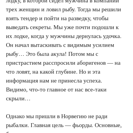
лодку, в которой сидел мужчина в компании
Я подтверждаю свое согласие с политикой
трех женщин и ловил рыбу. Тогда мы решили
конфиденциальности, политикой обработки
персональных данных и получением рекламы
взять тендер и пойти на разведку, чтобы
ПОДПИСАТЬСЯ
выведать секреты. Мы уже почти подошли к
их лодке, когда у мужчины дернулась удочка.
Он начал вытаскивать с видимым усилием
рыбу… Это была акула! Потом мы с
пристрастием расспросили аборигенов — на
что ловят, на какой глубине. Но и эта
информация нам не принесла успеха.
Видимо, что-то главное от нас все-таки
скрыли…
Однако мы пришли в Норвегию не ради
рыбалки. Главная цель — фьорды. Основные,