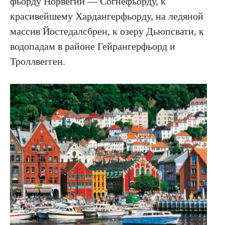
фьорду Норвегии — Согнефьорду, к
красивейшему Хардангерфьорду, на ледяной
массив Йостедалсбрен, к озеру Дьюпсвати, к
водопадам в районе Гейрангерфьорд и
Троллвегген.