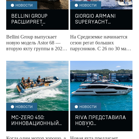
НОВОСТИ
НОВОСТИ
BELLINI GROUP
GIORGIO ARMANI
РАСШИРЯЕТ
SUPERYACHT
МОДЕЛЬНЫЙ РЯД
REGATTA
ЯХТОЙ ASTOR 68
ОТКРЫВАЕТ СЕЗОН
Bellini Group выпускает
На Средиземке начинается
НА СРЕДИЗЕМКЕ
новую модель Astor 68 —
сезон регат больших
вторую яхту группы в 2026
парусников. С 26 по 30 мая
году. Мировая премьера
2026 года у берегов
состоится на Каннском
Сардинии вновь пройдет
яхтенном фестивале...
Giorgio Armani Superyacht...
НОВОСТИ
НОВОСТИ
MC-ZERO 450:
RIVA ПРЕДСТАВИЛА
ИННОВАЦИОННЫЙ
НОВУЮ
ЭЛЕКТРОТЕНДЕР ОТ
ФЛАЙБРИДЖНУЮ
MCCONAGHY AND
ЯХТУ 96’ ARGO
Когда один мотор хорошо, а
Новая яхта предлагает