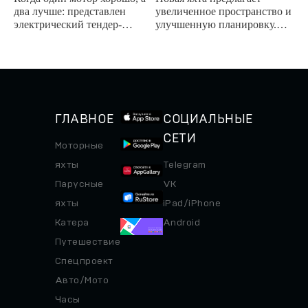
ZERO JET
SUPER
два лучше: представлен
увеличенное пространство и
электрический тендер-
улучшенную планировку.
трансформер с двумя
Мировая премьера новинки
водометами.
пройдет на яхтенном
фестивале в Каннах в...
ГЛАВНОЕ
СОЦИАЛЬНЫЕ
СЕТИ
Моторные
яхты
Telegram
Парусные
VK
яхты
iPad/iPhone
Катера
Android
Путешествие
Спецпроект
Авто/Мото
Часы