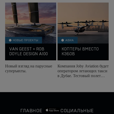
состоится на Каннском
яхтенного сообщества.
яхтенном фестивале...
НОВЫЕ ПРОЕКТЫ
АВИА
VAN GEEST + ROB
КОПТЕРЫ ВМЕСТО
DOYLE DESIGN A100
КЭБОВ
Новый взгляд на парусные
Компания Joby Aviation будет
суперъяхты.
оператором летающих такси
в Дубае. Тестовый полет
прошел успешно.
ГЛАВНОЕ
СОЦИАЛЬНЫЕ