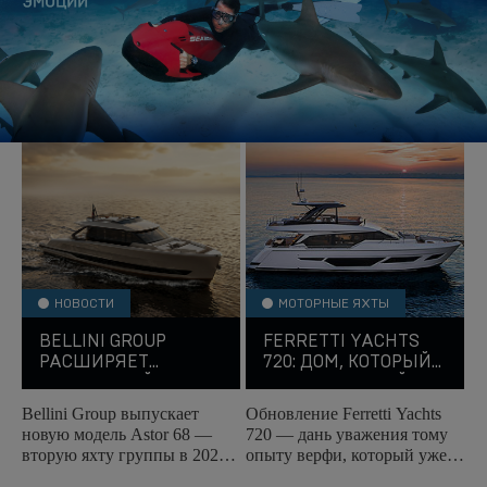
НОВОСТИ
МОТОРНЫЕ ЯХТЫ
BELLINI GROUP
FERRETTI YACHTS
РАСШИРЯЕТ
720: ДОМ, КОТОРЫЙ
МОДЕЛЬНЫЙ РЯД
ВСЕГДА С ТОБОЙ
ЯХТОЙ ASTOR 68
Bellini Group выпускает
Обновление Ferretti Yachts
новую модель Astor 68 —
720 — дань уважения тому
вторую яхту группы в 2026
опыту верфи, который уже
году. Мировая премьера
успел заслужить признание