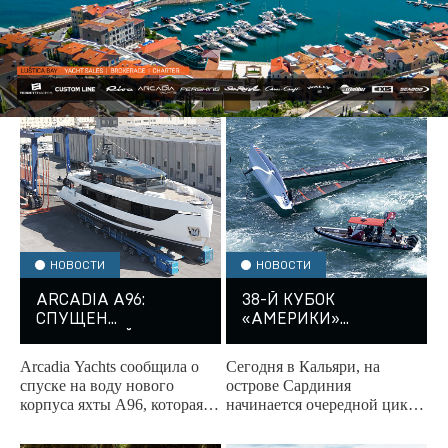
НОВОСТИ
НОВОСТИ
ARCADIA A96:
38-Й КУБОК
СПУЩЕН
«АМЕРИКИ»
ЧЕТВЕРТЫЙ КОРПУС
НАЧИНАЕТСЯ НА
САРДИНИИ
Arcadia Yachts сообщила о
Сегодня в Кальяри, на
спуске на воду нового
острове Сардиния
корпуса яхты A96, которая
начинается очередной цикл
демонстрирует впечатляюще
Кубка «Америки». Восемь
высокий уровень
экипажей выйдут на старт