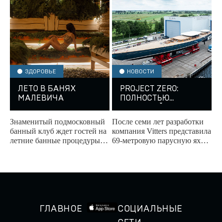
персонализации и
предварительной регаты
показывает...
на...
ЗДОРОВЬЕ
НОВОСТИ
ЛЕТО В БАНЯХ
PROJECT ZERO:
МАЛЕВИЧА
ПОЛНОСТЬЮ
«ЗЕЛЕНЫЙ»
ПАРУСНИК ОТ
Знаменитый подмосковный
После семи лет разработки
VITTERS ВЫШЕЛ В
банный клуб ждет гостей на
компания Vitters представила
СВЕТ
летние банные процедуры.
69-метровую парусную яхту
Посетителей ждут авторские
с передовыми технологиями.
программы парения,
обширное меню...
ГЛАВНОЕ
СОЦИАЛЬНЫЕ