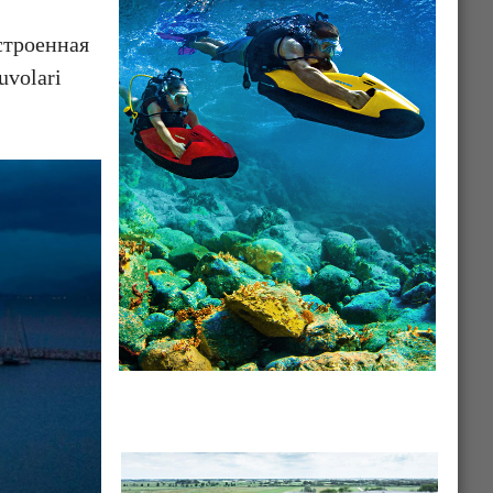
остроенная
volari