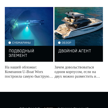
апартаментов Residence.
рекорд скорости на Monaco
Energy Boat Challenge 2026,
став самой быстрой...
СУБМАРИНЫ
ОБЗОР
ПОДВОДНЫЙ
ДВОЙНОЙ АГЕНТ
ЭЛЕМЕНТ
На нашей обложке:
Зачем довольствоваться
Компания U-Boat Worx
одним корпусом, если на
построила самую быструю
двух можно разместить и
минисубмарину.
террасу для медитаций, и
бар, в котором коктейли не
знают, что такое...