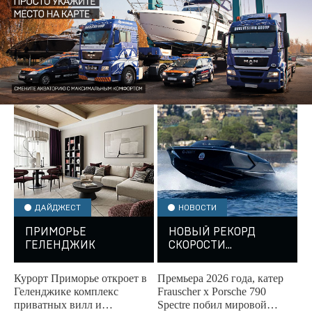
ДАЙДЖЕСТ
НОВОСТИ
ПРИМОРЬЕ
НОВЫЙ РЕКОРД
ГЕЛЕНДЖИК
СКОРОСТИ
FRAUSCHER
Курорт Приморье откроет в
Премьера 2026 года, катер
Геленджике комплекс
Frauscher x Porsche 790
приватных вилл и
Spectre побил мировой